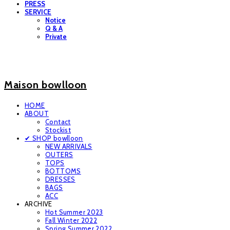
PRESS
SERVICE
Notice
Q & A
Private
Maison bowlloon
HOME
ABOUT
Contact
Stockist
✔ SHOP bowlloon
NEW ARRIVALS
OUTERS
TOPS
BOTTOMS
DRESSES
BAGS
ACC
ARCHIVE
Hot Summer 2023
Fall Winter 2022
Spring Summer 2022