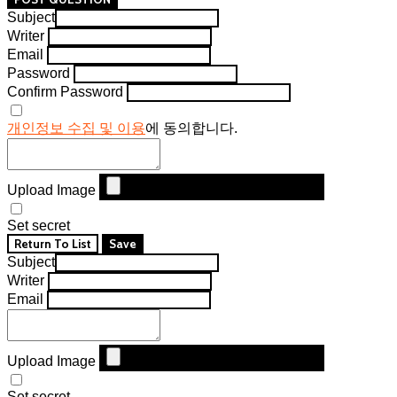
Subject
Writer
Email
Password
Confirm Password
개인정보 수집 및 이용
에 동의합니다.
Upload Image
Set secret
Return To List
Save
Subject
Writer
Email
Upload Image
Set secret