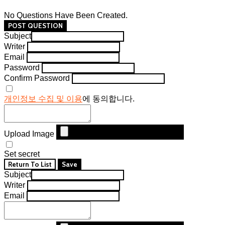
No Questions Have Been Created.
POST QUESTION
Subject
Writer
Email
Password
Confirm Password
개인정보 수집 및 이용
에 동의합니다.
Upload Image
Set secret
Return To List
Save
Subject
Writer
Email