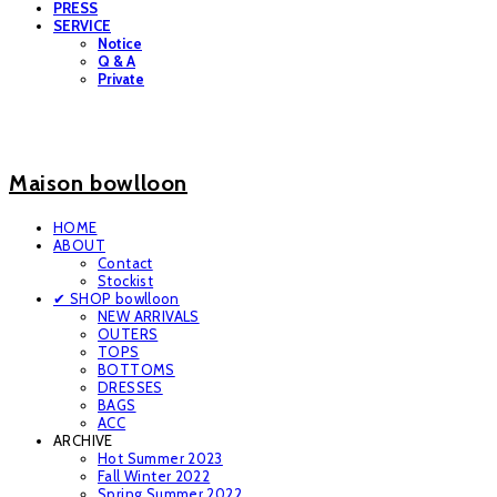
PRESS
SERVICE
Notice
Q & A
Private
Maison bowlloon
HOME
ABOUT
Contact
Stockist
✔ SHOP bowlloon
NEW ARRIVALS
OUTERS
TOPS
BOTTOMS
DRESSES
BAGS
ACC
ARCHIVE
Hot Summer 2023
Fall Winter 2022
Spring Summer 2022