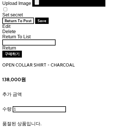
Upload Image
Set secret
Return To Post
Save
Edit
Delete
Return To List
Return
구매하기
OPEN COLLAR SHIRT - CHARCOAL
138,000원
추가 금액
수량
품절된 상품입니다.