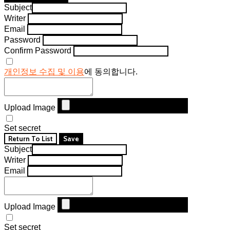
Subject
Writer
Email
Password
Confirm Password
개인정보 수집 및 이용
에 동의합니다.
Upload Image
Set secret
Return To List
Save
Subject
Writer
Email
Upload Image
Set secret