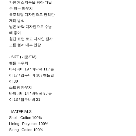
간단한 소지품을 담아 다닐
수 있는 파우치
복조리형 디자인으로 편리한
개폐 방식
넓은 바닥 디자인으로 수납
에 용이
원단 표면 로고 디자인 전사
모든 컬러 내부 안감
· SIZE (기준/CM)
핸들 파우치
바닥너비 19 / 바닥폭 11 / 높
이 17 / 입구너비 30 / 핸들길
이 30
스트링 파우치
바닥너비 14 / 바닥폭 8 / 높
이 13 / 입구너비 21
· MATERIALS
Shell : Cotton 100%
Lining : Polyester 100%
String : Cotton 100%