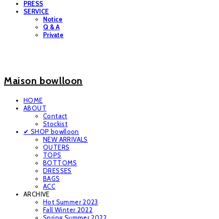
PRESS
SERVICE
Notice
Q & A
Private
Maison bowlloon
HOME
ABOUT
Contact
Stockist
✔ SHOP bowlloon
NEW ARRIVALS
OUTERS
TOPS
BOTTOMS
DRESSES
BAGS
ACC
ARCHIVE
Hot Summer 2023
Fall Winter 2022
Spring Summer 2022