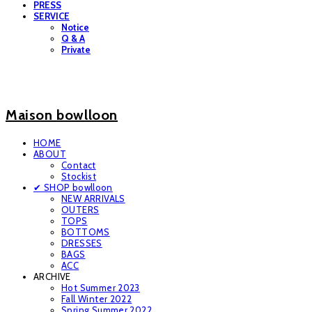
PRESS
SERVICE
Notice
Q & A
Private
Maison bowlloon
HOME
ABOUT
Contact
Stockist
✔ SHOP bowlloon
NEW ARRIVALS
OUTERS
TOPS
BOTTOMS
DRESSES
BAGS
ACC
ARCHIVE
Hot Summer 2023
Fall Winter 2022
Spring Summer 2022