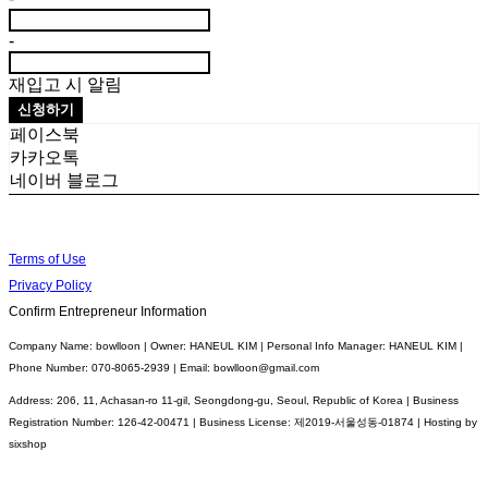
-
재입고 시 알림
신청하기
페이스북
카카오톡
네이버 블로그
Terms of Use
Privacy Policy
Confirm Entrepreneur Information
Company Name: bowlloon | Owner: HANEUL KIM | Personal Info Manager: HANEUL KIM |
Phone Number: 070-8065-2939 | Email: bowlloon@gmail.com
Address: 206, 11, Achasan-ro 11-gil, Seongdong-gu, Seoul, Republic of Korea | Business
Registration Number:
126-42-00471
| Business License:
제2019-서울성동-01874
| Hosting by
sixshop