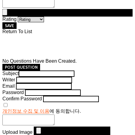
Rating
SAVE
Return To List
No Questions Have Been Created.
POST QUESTION
Subject
Writer
Email
Password
Confirm Password
개인정보 수집 및 이용
에 동의합니다.
Upload Image